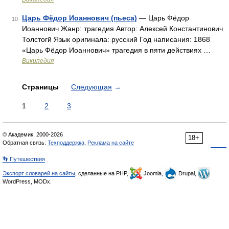
Царь Фёдор Иоаннович (пьеса)
— Царь Фёдор
10
Иоаннович Жанр: трагедия Автор: Алексей Константинович
Толстогй Язык оригинала: русский Год написания: 1868
«Царь Фёдор Иоаннович» трагедия в пяти действиях …
Википедия
Страницы
Следующая
→
1
2
3
© Академик, 2000-2026
18+
Обратная связь:
Техподдержка
,
Реклама на сайте
👣 Путешествия
Экспорт словарей на сайты
, сделанные на PHP,
Joomla,
Drupal,
WordPress, MODx.